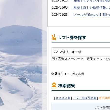
2025/09/13
【重要】ログイン方法の変
2025/09/05
【配信】詳しい販売情報、
2024/01/26
【メールが届かない】弊社
例：高鷲スノーパーク、電子チケットな
0
全
件中
1 ～ 0件を表示
|
オススメ順
|
リフト券商品名順
|
販売価
リフト券商