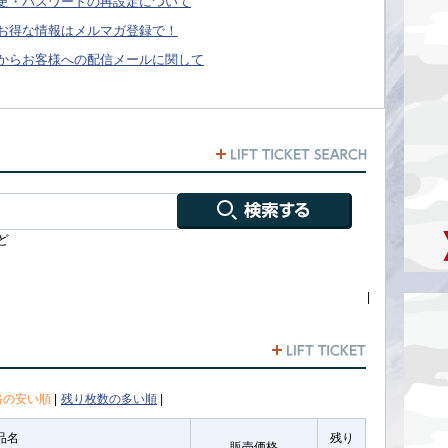
更・パスワードの再設定について
お得な情報はメルマガ登録で！
からお客様への配信メールに関して
ど
|
格の安い順
|
残り枚数の多い順
|
品名
残り
販売価格