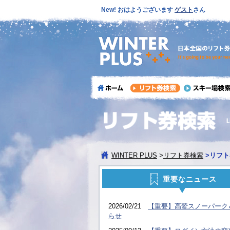
New! おはようございます
ゲスト
さん
WINTER PLUS
>
リフト券検索
>
リフト
重要なニュース
2026/02/21
【重要】高鷲スノーパーク
らせ