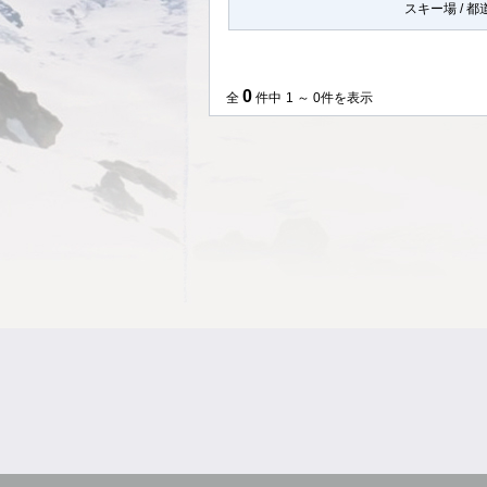
スキー場 / 
0
全
件中
1 ～ 0件を表示