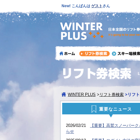
New! こんばんは
ゲスト
さん
WINTER PLUS
>
リフト券検索
>
リフト
重要なニュース
2026/02/21
【重要】高鷲スノーパーク
らせ