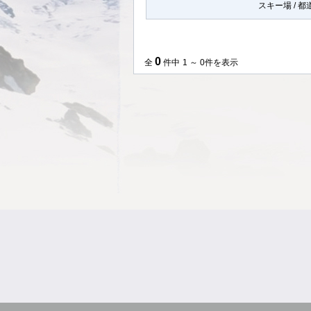
スキー場 / 
0
全
件中
1 ～ 0件を表示