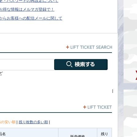
更・パスワードの再設定について
お得な情報はメルマガ登録で！
からお客様への配信メールに関して
ど
|
格の安い順
|
残り枚数の多い順
|
品名
残り
販売価格