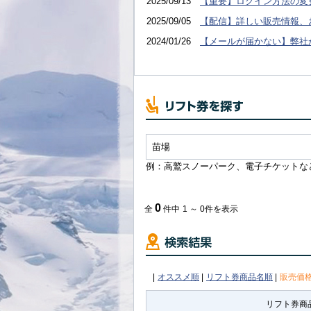
2025/09/13
【重要】ログイン方法の変
2025/09/05
【配信】詳しい販売情報、
2024/01/26
【メールが届かない】弊社
例：高鷲スノーパーク、電子チケットな
0
全
件中
1 ～ 0件を表示
|
オススメ順
|
リフト券商品名順
|
販売価
リフト券商