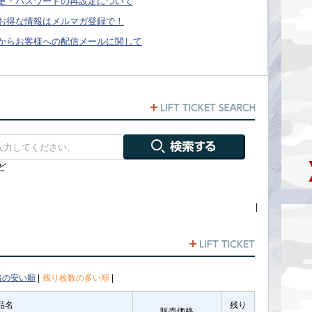
更・パスワードの再設定について
お得な情報はメルマガ登録で！
からお客様への配信メールに関して
ど
|
格の安い順
|
残り枚数の多い順
|
品名
残り
販売価格