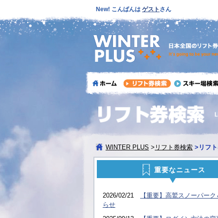
New! こんばんは
ゲスト
さん
WINTER PLUS
>
リフト券検索
>
リフト
重要なニュース
2026/02/21
【重要】高鷲スノーパーク
らせ