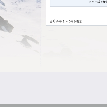
スキー場 / 
0
全
件中
1 ～ 0件を表示