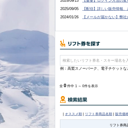
2025/09/13
【重要】ログイン方法の変
2025/09/05
【配信】詳しい販売情報、
2024/01/26
【メールが届かない】弊社
例：高鷲スノーパーク、電子チケットな
0
全
件中
1 ～ 0件を表示
|
オススメ順
|
リフト券商品名順
|
販売価
リフト券商