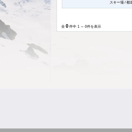
スキー場 / 
0
全
件中
1 ～ 0件を表示