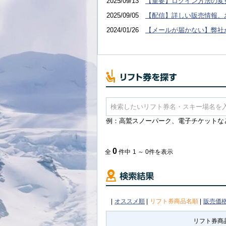
2025/09/13
【重要】ログイン方法の変
2025/09/05
【配信】詳しい販売情報、
2024/01/26
【メールが届かない】弊社
例：高鷲スノーパーク、電子チケットな
0
全
件中
1 ～ 0件を表示
|
オススメ順
|
リフト券商品名順
|
販売価
リフト券商