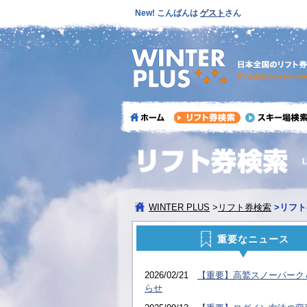
New! こんばんは
ゲスト
さん
WINTER PLUS
>
リフト券検索
>
リフト
重要なニュース
2026/02/21
【重要】高鷲スノーパーク
らせ