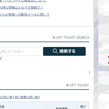
更・パスワードの再設定について
お得な情報はメルマガ登録で！
からお客様への配信メールに関して
ど
|
格の安い順
|
残り枚数の多い順
|
品名
残り
販売価格