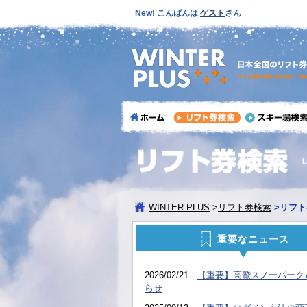
New! こんばんは
ゲスト
さん
WINTER PLUS
>
リフト券検索
>
リフト
重要なニュース
2026/02/21
【重要】高鷲スノーパーク
らせ