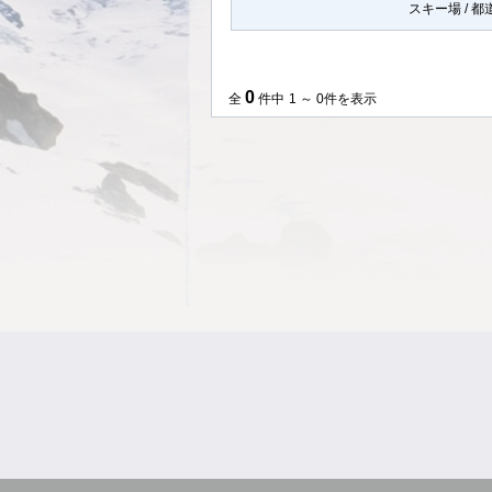
スキー場 / 
0
全
件中
1 ～ 0件を表示