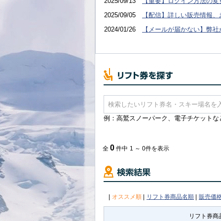
2025/09/13
【重要】ログイン方法の変
2025/09/05
【配信】詳しい販売情報、
2024/01/26
【メールが届かない】弊社
例：高鷲スノーパーク、電子チケットな
0
全
件中
1 ～ 0件を表示
|
オススメ順
|
リフト券商品名順
|
販売価
リフト券商