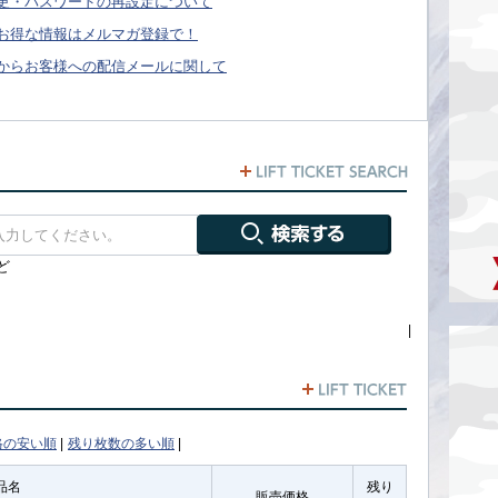
更・パスワードの再設定について
お得な情報はメルマガ登録で！
からお客様への配信メールに関して
ど
|
格の安い順
|
残り枚数の多い順
|
品名
残り
販売価格