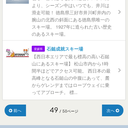
より、シーズン中はいつでも、井川は
滑走可能！ 徳島県三好市井川町井内の
腕山の北西の斜面にある徳島県唯一の
スキー場。 1927年に造られた古い歴史
のあるスキー場。
石鎚成就スキー場
愛媛県
【西日本エリアで最も標高の高い石鎚
山にあるスキー場】 松山市内から1時
間半ほどでアクセス可能。 西日本の最
高峰となる石鎚山の中腹にあって、麓
からゲレンデまではロープウェイに乗
ってアプローチ。 標...
49
前へ
次へ
/ 50ページ