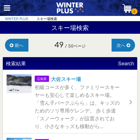
0
WINTER PLUS
スキー場検索
スキー場検索
49
前へ
次へ
/ 50ページ
検索結果
Search
大佐スキー場
広島県
初級コースが多く、ファミリースキー
ヤーも安心して楽しめるスキー場。
「雪ん子パークぷらら」は、キッズの
ためのソリ専用ゲレンデ。 歩く歩道
「スノーウォーク」が設置されてお
り、小さなキッズも移動がら...