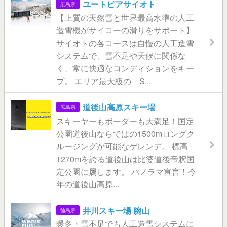
ユートピアサイオト
広島県
【上質の天然雪と世界最高水準の人工
造雪機がサイコーの滑りをサポート】
サイオトの各コースは自慢の人工造雪
システムで、雪不足や天候に関係な
く、常に快適なコンディションをキー
プ。 エリア最大級の「S...
道後山高原スキー場
広島県
スキーヤーもボーダーも大満足！国定
公園道後山ならではの1500mロングク
ルージングが可能なゲレンデ。 標高
1270mを誇る道後山は比婆道後帝釈国
定公園に属します。 パノラマ宣言！今
年の道後山高原...
井川スキー場 腕山
徳島県
暖冬・雪不足でも人工造雪システムに