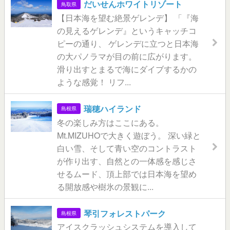
だいせんホワイトリゾート
鳥取県
【日本海を望む絶景ゲレンデ】 「『海
の見えるゲレンデ』というキャッチコ
ピーの通り、 ゲレンデに立つと日本海
の大パノラマが目の前に広がります。
滑り出すとまるで海にダイブするかの
ような感覚！ リフ...
瑞穂ハイランド
島根県
冬の楽しみ方はここにある。
Mt.MIZUHOで大きく遊ぼう。 深い緑と
白い雪、そして青い空のコントラスト
が作り出す、自然との一体感を感じさ
せるムード、頂上部では日本海を望め
る開放感や樹氷の景観に...
琴引フォレストパーク
島根県
アイスクラッシュシステムを導入して