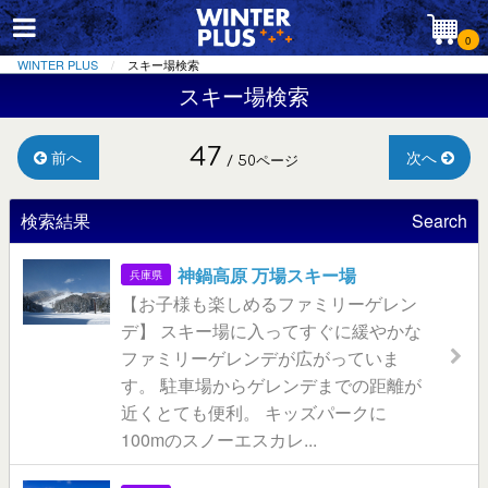
0
WINTER PLUS
スキー場検索
スキー場検索
47
前へ
次へ
/ 50ページ
検索結果
Search
神鍋高原 万場スキー場
兵庫県
【お子様も楽しめるファミリーゲレン
デ】 スキー場に入ってすぐに緩やかな
ファミリーゲレンデが広がっていま
す。 駐車場からゲレンデまでの距離が
近くとても便利。 キッズパークに
100mのスノーエスカレ...