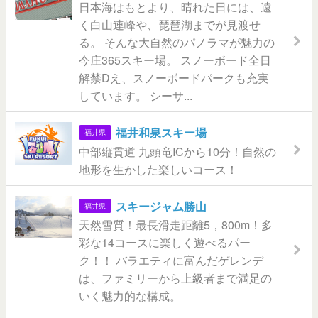
日本海はもとより、晴れた日には、遠
く白山連峰や、琵琶湖までが見渡せ
る。 そんな大自然のパノラマが魅力の
今庄365スキー場。 スノーボード全日
解禁Dえ、スノーボードパークも充実
しています。 シーサ...
福井和泉スキー場
福井県
中部縦貫道 九頭竜ICから10分！自然の
地形を生かした楽しいコース！
スキージャム勝山
福井県
天然雪質！最長滑走距離5，800m！多
彩な14コースに楽しく遊べるパー
ク！！ バラエティに富んだゲレンデ
は、ファミリーから上級者まで満足の
いく魅力的な構成。