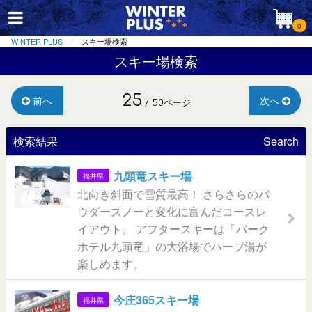
0
WINTER PLUS
スキー場検索
スキー場検索
25
前へ
次へ
/ 50ページ
検索結果
Search
九頭竜スキー場
福井県
北向き斜面で雪質最高！ さらさらのパ
ウダースノーと変化に富んだコースレ
イアウト。 アフタースキーは「パーク
ホテル九頭竜」の大浴場でハーブ湯が
楽しめます。
今庄365スキー場
福井県