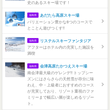
史のあるスキー場です！
あだたら高原スキー場
福島県
バリエーション豊かな8つのコースで
とことん遊びつくす!!
リステルスキーファンタジア
福島県
アフターはホテル内の充実した施設を
満喫
会津高原たかつえスキー場
福島県
南会津最大級のゲレンデ!! トップシー
ズンにはさらさらの天然雪が存分に味
わえ、中・上級者におすすめのコース
が充実しており、リゾート重視のファ
ミリーまで幅広い層が楽しめるリゾー
ト。