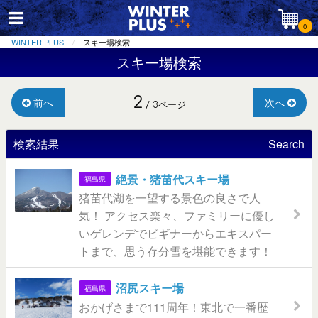
0
WINTER PLUS
スキー場検索
スキー場検索
2
前へ
次へ
/ 3ページ
検索結果
Search
絶景・猪苗代スキー場
福島県
猪苗代湖を一望する景色の良さで人
気！ アクセス楽々、ファミリーに優し
いゲレンデでビギナーからエキスパー
トまで、思う存分雪を堪能できます！
沼尻スキー場
福島県
おかげさまで111周年！東北で一番歴