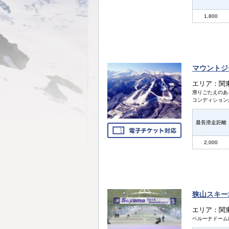
1,800
マウントジ
エリア：関
滑りごたえのあ
コンディション
最長滑走距離
2,000
狭山スキー
エリア：関
ベルーナドーム