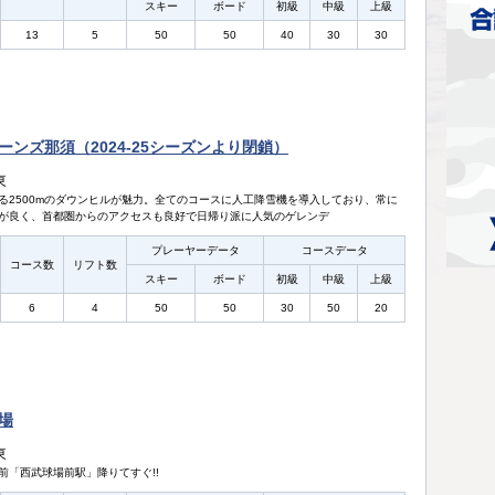
スキー
ボード
初級
中級
上級
13
5
50
50
40
30
30
ーンズ那須（2024-25シーズンより閉鎖）
東
る2500mのダウンヒルが魅力。全てのコースに人工降雪機を導入しており、常に
が良く、首都圏からのアクセスも良好で日帰り派に人気のゲレンデ
プレーヤーデータ
コースデータ
コース数
リフト数
スキー
ボード
初級
中級
上級
6
4
50
50
30
50
20
場
東
前「西武球場前駅」降りてすぐ!!