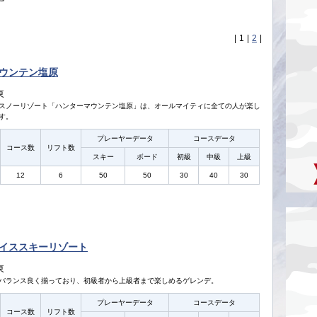
|
1
|
2
|
ウンテン塩原
東
スノーリゾート「ハンターマウンテン塩原」は、オールマイティに全ての人が楽し
す。
プレーヤーデータ
コースデータ
コース数
リフト数
スキー
ボード
初級
中級
上級
12
6
50
50
30
40
30
イススキーリゾート
東
バランス良く揃っており、初級者から上級者まで楽しめるゲレンデ。
プレーヤーデータ
コースデータ
コース数
リフト数