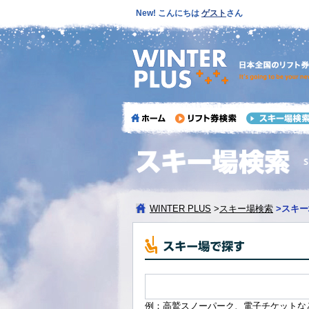
New! こんにちは
ゲスト
さん
WINTER PLUS
>
スキー場検索
>
スキー
例：高鷲スノーパーク、電子チケットな