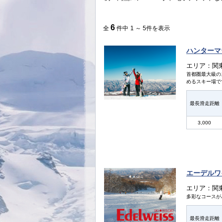
6
全
件中
1 ～ 5件を表示
ハンターマ
エリア：関
首都圏最大級の
めるスキー場で
最長滑走距離
3,000
エーデルワ
エリア：関
多彩なコースが
最長滑走距離