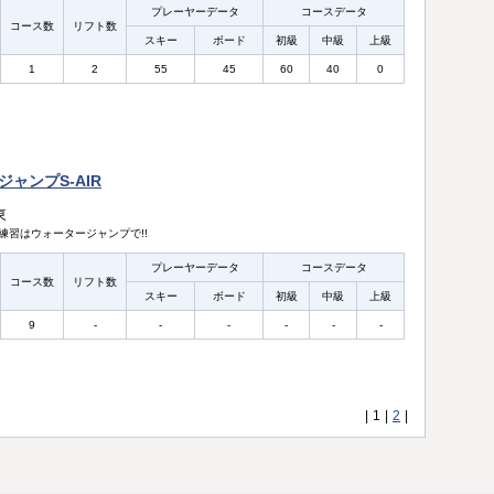
プレーヤーデータ
コースデータ
コース数
リフト数
スキー
ボード
初級
中級
上級
1
2
55
45
60
40
0
ャンプS-AIR
東
練習はウォータージャンプで!!
プレーヤーデータ
コースデータ
コース数
リフト数
スキー
ボード
初級
中級
上級
9
-
-
-
-
-
-
|
1
|
2
|