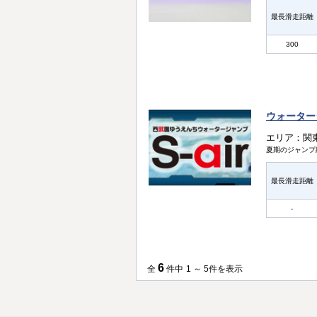
最長滑走距離
300
ウォータージ
エリア：関
夏期のジャンプ
最長滑走距離
-
6
全
件中
1 ～ 5件を表示