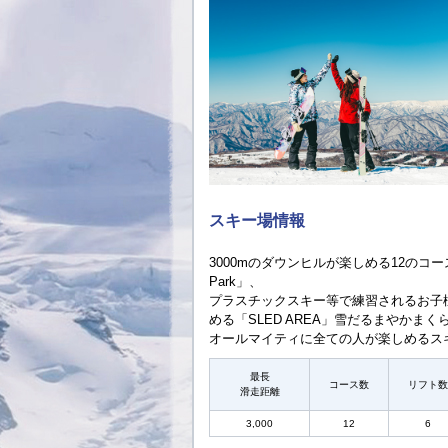
スキー場情報
3000mのダウンヒルが楽しめる12のコー
Park」、
プラスチックスキー等で練習されるお子
める「SLED AREA」雪だるまやかまく
オールマイティに全ての人が楽しめるス
最長
コース数
リフト数
滑走距離
3,000
12
6