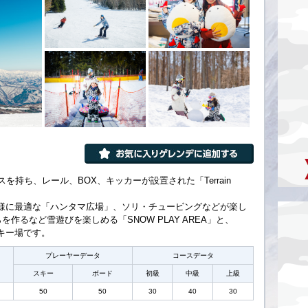
スを持ち、レール、BOX、キッカーが設置された「Terrain
様に最適な「ハンタマ広場」、ソリ・チュービングなどが楽し
らを作るなど雪遊びを楽しめる「SNOW PLAY AREA」と、
キー場です。
プレーヤーデータ
コースデータ
スキー
ボード
初級
中級
上級
50
50
30
40
30