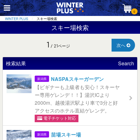
0
WINTER PLUS
スキー場検索
スキー場検索
1
次へ
/ 21ページ
検索結果
Search
NASPAスキーガーデン
新潟県
【ビギナーも上級者も安心！スキーヤ
ー専用ゲレンデ！！】湯沢ICより
2000m、越後湯沢駅より車で3分と好
アクセスのホテル直結ゲレンデ。
電子チケット対応
苗場スキー場
新潟県