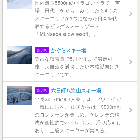
国内最長5500mのドラゴンドラで、苗
場、田代、かぐら、みつまたと4つの
スキーエリアが1つになった日本を代
表するビッグスノーリゾート
「Mt.Naeba snow resort」。
かぐらスキー場
新潟県
豊富な積雪量で5月下旬まで滑走可
能！大自然を満喫したい本格派向けス
キーエリアです。
六日町八海山スキー場
新潟県
全長2217mの81人乗りロープウェイで
一気に山頂へ。 山頂からは、5500mも
のロングランが楽しめ、ゲレンデの構
成が個性的でハイレベル。 滑り応えも
あり、上級スキーヤーが集まる。