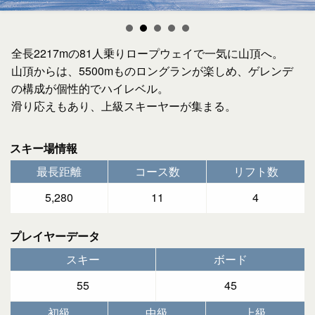
全長2217mの81人乗りロープウェイで一気に山頂へ。
山頂からは、5500mものロングランが楽しめ、ゲレンデ
の構成が個性的でハイレベル。
滑り応えもあり、上級スキーヤーが集まる。
スキー場情報
最長距離
コース数
リフト数
5,280
11
4
プレイヤーデータ
スキー
ボード
55
45
初級
中級
上級