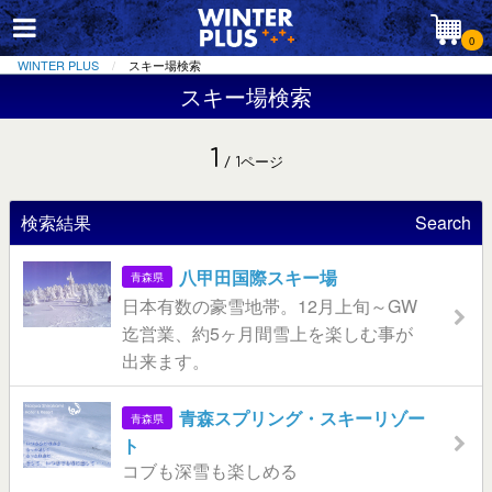
0
WINTER PLUS
スキー場検索
スキー場検索
1
/ 1ページ
検索結果
Search
八甲田国際スキー場
青森県
日本有数の豪雪地帯。12月上旬～GW
迄営業、約5ヶ月間雪上を楽しむ事が
出来ます。
青森スプリング・スキーリゾー
青森県
ト
コブも深雪も楽しめる