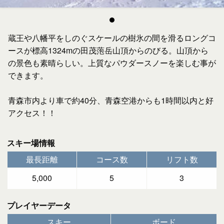
蔵王や八幡平をしのぐスケールの樹氷の間を滑るロングコ
ースが標高1324mの田茂萢岳山頂からのびる。山頂から
の景色も素晴らしい。上質なパウダースノーを楽しむ事が
できます。
青森市内より車で約40分、青森空港からも1時間以内と好
アクセス！！
スキー場情報
最長距離
コース数
リフト数
5,000
5
3
プレイヤーデータ
スキー
ボード