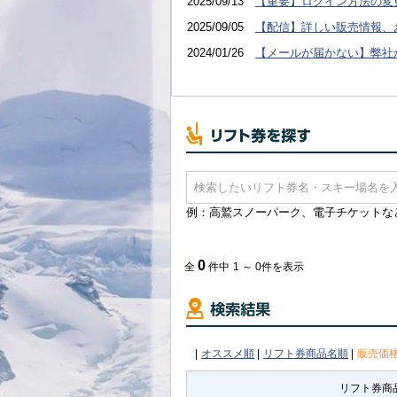
2025/09/13
【重要】ログイン方法の変
2025/09/05
【配信】詳しい販売情報、
2024/01/26
【メールが届かない】弊社
例：高鷲スノーパーク、電子チケットな
0
全
件中
1 ～ 0件を表示
|
オススメ順
|
リフト券商品名順
|
販売価
リフト券商