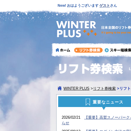
New! おはようございます
ゲスト
さん
WINTER PLUS
>
リフト券検索
>
リフト
重要なニュース
2026/02/21
【重要】高鷲スノーパーク
らせ