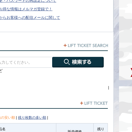
更・パスワードの再設定について
お得な情報はメルマガ登録で！
からお客様への配信メールに関して
ど
|
格の安い順
|
残り枚数の多い順
|
品名
残り
販売価格