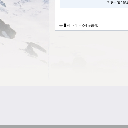
スキー場 / 
0
全
件中
1 ～ 0件を表示