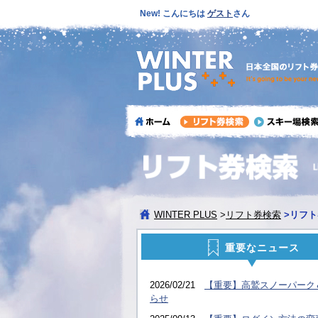
New! こんにちは
ゲスト
さん
WINTER PLUS
>
リフト券検索
>
リフト
重要なニュース
2026/02/21
【重要】高鷲スノーパーク
らせ