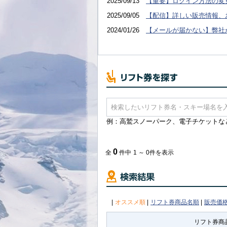
2025/09/13
【重要】ログイン方法の変
2025/09/05
【配信】詳しい販売情報、
2024/01/26
【メールが届かない】弊社
例：高鷲スノーパーク、電子チケットな
0
全
件中
1 ～ 0件を表示
|
オススメ順
|
リフト券商品名順
|
販売価
リフト券商