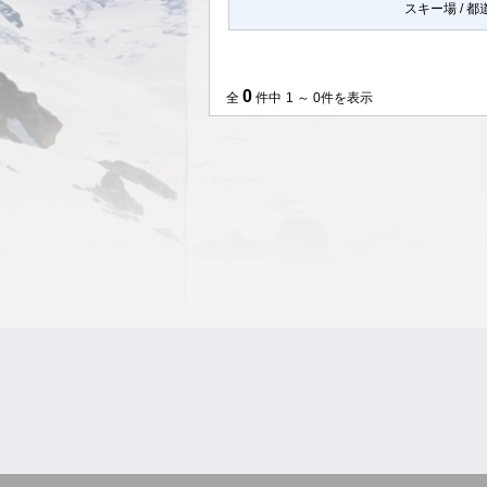
スキー場 / 
0
全
件中
1 ～ 0件を表示