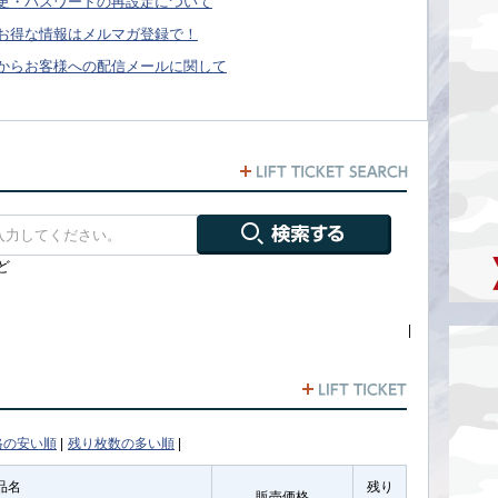
更・パスワードの再設定について
お得な情報はメルマガ登録で！
からお客様への配信メールに関して
ど
|
格の安い順
|
残り枚数の多い順
|
品名
残り
販売価格