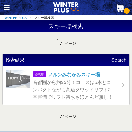
0
WINTER PLUS
スキー場検索
スキー場検索
1
/ 1ページ
検索結果
Search
ノルンみなかみスキー場
群馬県
首都圏から約95分！コースは5本とコ
ンパクトながら高速クワッドリフト2
基完備でリフト待ちもほとんど無し！
1
/ 1ページ