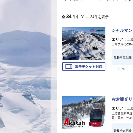
34
全
件中
31 ～ 34件を表示
シャルマン
エリア：上
エリア内の65
最長滑走距離
2,700
赤倉観光リ
エリア：上
上信越自動車道「妙
日、日本で初め
最長滑走距離