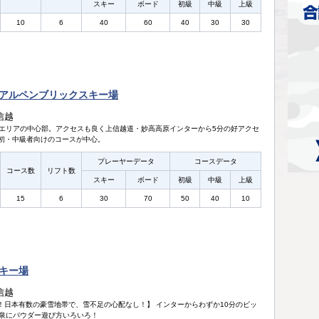
スキー
ボード
初級
中級
上級
10
6
40
60
40
30
30
アルペンブリックスキー場
信越
エリアの中心部。アクセスも良く上信越道・妙高高原インターから5分の好アクセ
デは初・中級者向けのコースが中心。
プレーヤーデータ
コースデータ
コース数
リフト数
スキー
ボード
初級
中級
上級
15
6
30
70
50
40
10
キー場
信越
％！日本有数の豪雪地帯で、雪不足の心配なし！】 インターからわずか10分のビッ
泉にパウダー遊び方いろいろ！