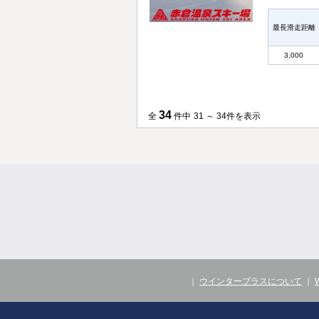
最長滑走距離
3,000
34
全
件中
31 ～ 34件を表示
｜
ウインタープラスについて
｜