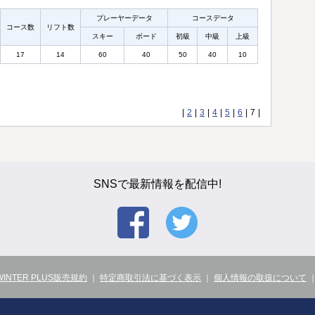
プレーヤーデータ
コースデータ
コース数
リフト数
スキー
ボード
初級
中級
上級
17
14
60
40
50
40
10
|
2
|
3
|
4
|
5
|
6
|
7
|
SNSで最新情報を配信中!
WINTER PLUS販売規約
｜
特定商取引法に基づく表示
｜
個人情報の取扱について