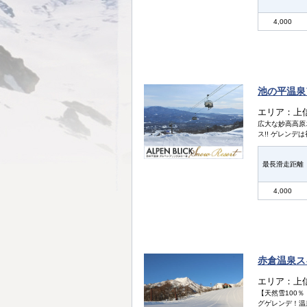
4,000
池の平温泉
エリア：上
広大な妙高高原
ス!! ゲレン
最長滑走距離
4,000
赤倉温泉ス
エリア：上
【天然雪100
グゲレンデ！温