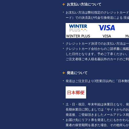
お支払い方法について
お支払い方法は弊社指定のクレジットカード（
ード）での決済及び代金引換発送による 現
クレジットカード決済でのお支払い方法は一
クレジットカード会社からのご請求書に掲載
した日付となります。予めご了承ください。
ご注文者様ご本人様名義以外のカードのご利
発送について
発送はご注文日より3営業日以内に「日本郵
土・日・祝日、年末年始は休業日となり、発
長期休業日に関しましては「サイトからのお
発送後、ご登録頂きましたメールアドレス宛
お届け先にリフト券を発送したにもかかわら
業者の保管期間を過ぎた場合、その他何らか