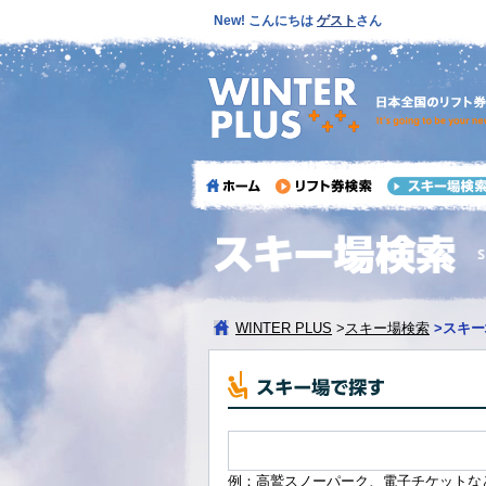
New! こんにちは
ゲスト
さん
WINTER PLUS
>
スキー場検索
>
スキー
例：高鷲スノーパーク、電子チケットな