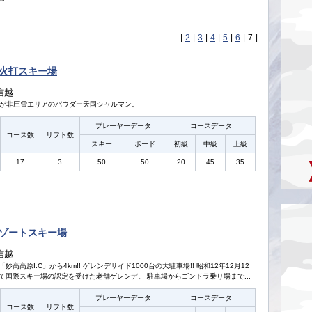
|
2
|
3
|
4
|
5
|
6
|
7
|
火打スキー場
信越
%が非圧雪エリアのパウダー天国シャルマン。
プレーヤーデータ
コースデータ
コース数
リフト数
スキー
ボード
初級
中級
上級
17
3
50
50
20
45
35
ゾートスキー場
信越
高高原I.C」から4km!! ゲレンデサイド1000台の大駐車場!! 昭和12年12月12
て国際スキー場の認定を受けた老舗ゲレンデ。 駐車場からゴンドラ乗り場まで...
プレーヤーデータ
コースデータ
コース数
リフト数