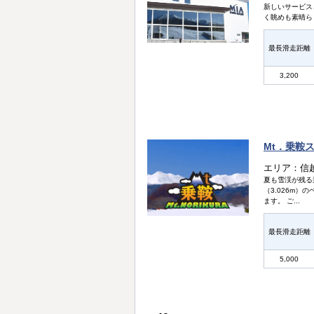
新しいサービス
く眺めも素晴ら
最長滑走距離
3,200
Mt．乗鞍
エリア：信
夏も雪渓が残る
（3.026m
ます。 ご...
最長滑走距離
5,000