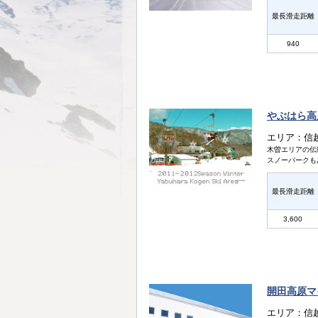
最長滑走距離
940
やぶはら高
エリア：信
木曽エリアの伝
スノーパークも
最長滑走距離
3,600
開田高原マ
エリア：信