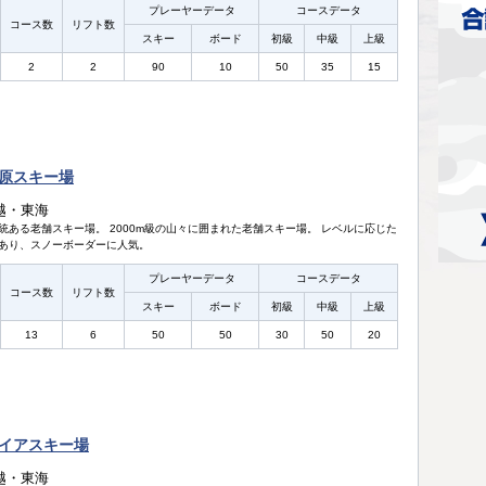
プレーヤーデータ
コースデータ
コース数
リフト数
スキー
ボード
初級
中級
上級
2
2
90
10
50
35
15
原スキー場
越・東海
統ある老舗スキー場。 2000m級の山々に囲まれた老舗スキー場。 レベルに応じた
あり、スノーボーダーに人気。
プレーヤーデータ
コースデータ
コース数
リフト数
スキー
ボード
初級
中級
上級
13
6
50
50
30
50
20
イアスキー場
越・東海