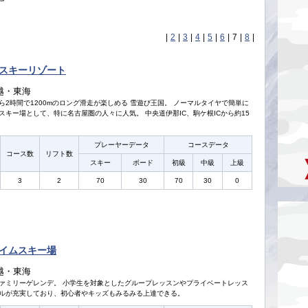
|
2
|
3
|
4
|
5
|
6
|
7
|
8
|
スキーリゾート
越・東海
ら2時間で1200mのロング滑走が楽しめる 雪遊び王国。 ノーマルタイヤで簡単に
スキー場として、特に名古屋圏の人々に人気。 中央道伊那IC、駒ケ根ICから約15
プレーヤーデータ
コースデータ
コース数
リフト数
スキー
ボード
初級
中級
上級
3
2
70
30
70
30
0
イムスキー場
越・東海
ァミリーゲレンデ。 小学生を対象としたグループレッスンやプライベートレッス
ルが充実しており、初心者やキッズもみるみる上達できる。