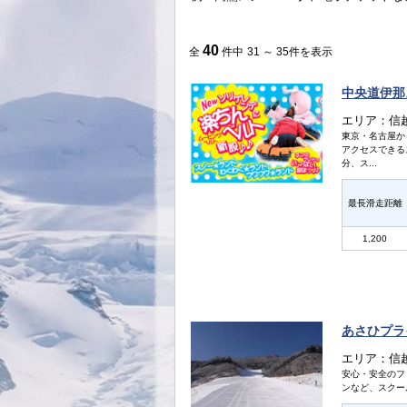
40
全
件中
31 ～ 35件を表示
中央道伊那
エリア：信
東京・名古屋か
アクセスできる
分、ス...
最長滑走距離
1,200
あさひプラ
エリア：信
安心・安全のフ
ンなど、スクー