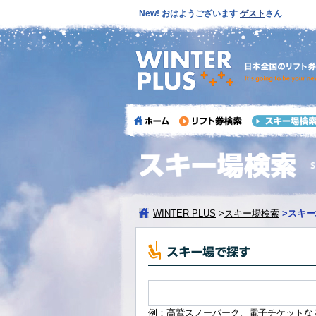
New! おはようございます
ゲスト
さん
WINTER PLUS
>
スキー場検索
>
スキー
例：高鷲スノーパーク、電子チケットな