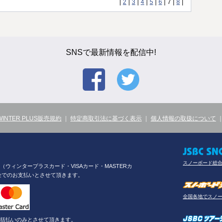
|
2
|
3
|
4
|
5
|
6
|
7
|
8
|
SNSで最新情報を配信中!
WINTER PLUS販売規約
｜
特定商取引法に基づく表示
｜
個人情報の取扱について
スノーボード総
ウィンタープラスカード・VISAカード・MASTERカ
金でのお支払いとさせて頂きます。
全国各地でスノ
括払いのみとさせて頂きます。