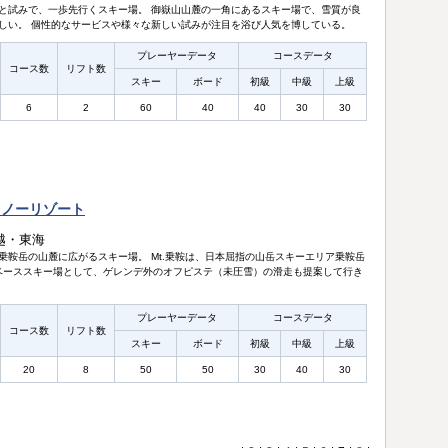
と試みで、一歩先行くスキー場。 御嶽山山麓の一角にあるスキー場で、雪質が良
しい。 個性的なサービスや様々な新しい試みが注目を浴び人気を博している。
プレーヤーデータ
コースデータ
コース数
リフト数
スキー
ボード
初級
中級
上級
6
2
60
40
40
30
30
スノーリゾート
越・東海
乗鞍岳の山麓に広がるスキー場。 Mt.乗鞍は、日本屈指の山岳スキーエリア乗鞍岳
）のベーススキー場として、ゲレンデ外のオフピステ（未圧雪）の滑走も提案して行き
プレーヤーデータ
コースデータ
コース数
リフト数
スキー
ボード
初級
中級
上級
20
8
50
50
30
40
30