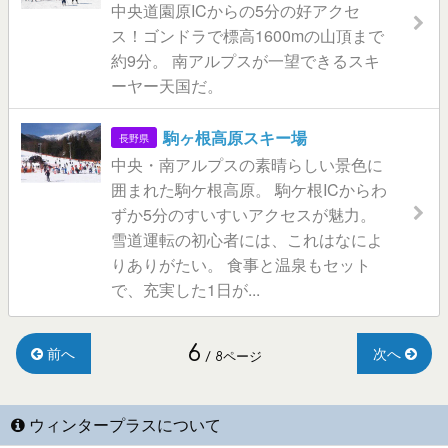
中央道園原ICからの5分の好アクセ
ス！ゴンドラで標高1600mの山頂まで
約9分。 南アルプスが一望できるスキ
ーヤー天国だ。
駒ヶ根高原スキー場
長野県
中央・南アルプスの素晴らしい景色に
囲まれた駒ケ根高原。 駒ケ根ICからわ
ずか5分のすいすいアクセスが魅力。
雪道運転の初心者には、これはなによ
りありがたい。 食事と温泉もセット
で、充実した1日が...
6
前へ
次へ
/ 8ページ
ウィンタープラスについて