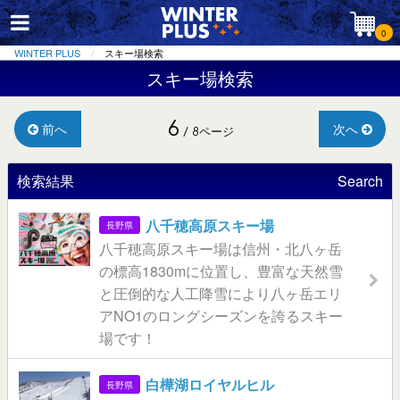
0
WINTER PLUS
スキー場検索
スキー場検索
6
前へ
次へ
/ 8ページ
検索結果
Search
八千穂高原スキー場
長野県
八千穂高原スキー場は信州・北八ヶ岳
の標高1830mに位置し、豊富な天然雪
と圧倒的な人工降雪により八ヶ岳エリ
アNO1のロングシーズンを誇るスキー
場です！
白樺湖ロイヤルヒル
長野県