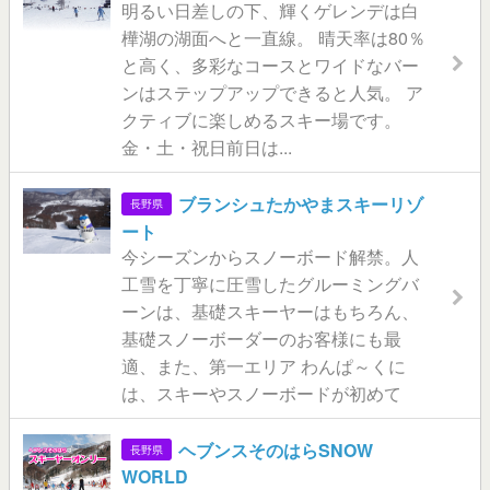
明るい日差しの下、輝くゲレンデは白
樺湖の湖面へと一直線。 晴天率は80％
と高く、多彩なコースとワイドなバー
ンはステップアップできると人気。 ア
クティブに楽しめるスキー場です。
金・土・祝日前日は...
ブランシュたかやまスキーリゾ
長野県
ート
今シーズンからスノーボード解禁。人
工雪を丁寧に圧雪したグルーミングバ
ーンは、基礎スキーヤーはもちろん、
基礎スノーボーダーのお客様にも最
適、また、第一エリア わんぱ～くに
は、スキーやスノーボードが初めて
ヘブンスそのはらSNOW
長野県
WORLD