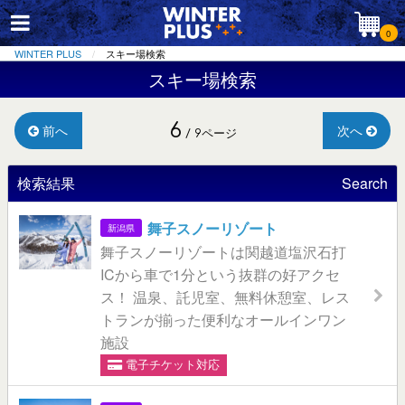
0
WINTER PLUS
スキー場検索
スキー場検索
6
前へ
次へ
/ 9ページ
検索結果
Search
舞子スノーリゾート
新潟県
舞子スノーリゾートは関越道塩沢石打
ICから車で1分という抜群の好アクセ
ス！ 温泉、託児室、無料休憩室、レス
トランが揃った便利なオールインワン
施設
電子チケット対応