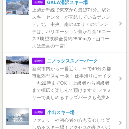
GALA湯沢スキー場
新潟県
上越新幹線で東京から最短71分。駅と
スキーセンターが直結しているゲレン
デ。北、中央、南の3エリアのゲレン
デは、バリエーション豊かな全16コー
ス!! 眺望抜群全長約2500mの下山コー
スは最高の一言!!
ニノックススノーパーク
新潟県
新潟市内から一番近く、車で40分の都
市近郊型スキー場！ 仕事帰りにナイタ
ーも22時までOK！ 上級者から初級者
まで幅広く楽しんで頂けます☆ ファミ
リーで楽しめるキッズパークも充実♪
小出スキー場
新潟県
ファミリーや初心者の方も安心して楽
しめるスキー場！アクセスの良さがポ