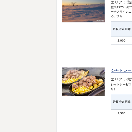
エリア：信
標高1925m
ーナスラインエ
るアクセ...
最長滑走距離
2,000
シャトレー
エリア：信
シャトレーゼス
り）
最長滑走距離
2,500