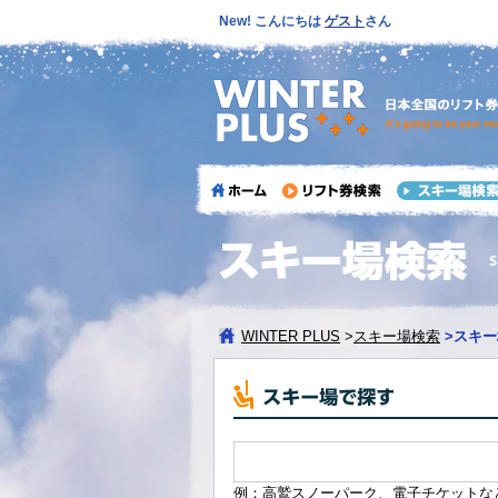
New! こんにちは
ゲスト
さん
WINTER PLUS
>
スキー場検索
>
スキー
例：高鷲スノーパーク、電子チケットな