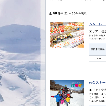
40
全
件中
21 ～ 25件を表示
シャトレー
エリア：信
シャトレーゼス
ースポーツデビ
最長滑走距離
1,300
佐久スキー
エリア：信
パラダは、はじ
でお出掛けつい
も楽しめる緩斜面