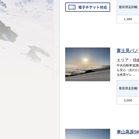
最長滑走距離
1,366
富士見パノ
エリア：信
中央自動車道諏
も安心（念のた
る絶景ゲレ...
最長滑走距離
3,000
車山高原SK