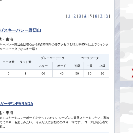
|
1
|
2
|
3
|
4
|
5
|
6
|
7
|
8
|
ゼスキーバレー野辺山
越・東海
キーバレー野辺山は都心から約2時間半の好アクセスと晴天率85％以上でウィンタ
ューにピッタリなスキー場！
プレーヤーデータ
コースデータ
コース数
リフト数
スキー
ボード
初級
中級
上級
5
3
60
40
50
30
20
ガーデンPARADA
越・東海
めてスキーやスノーボードをやってみたい。シーズンに数回スキーをしたい。家族
でにスキーも楽しみたい。 そんな人にお勧めのスキー場です。 コースは初心者で
...