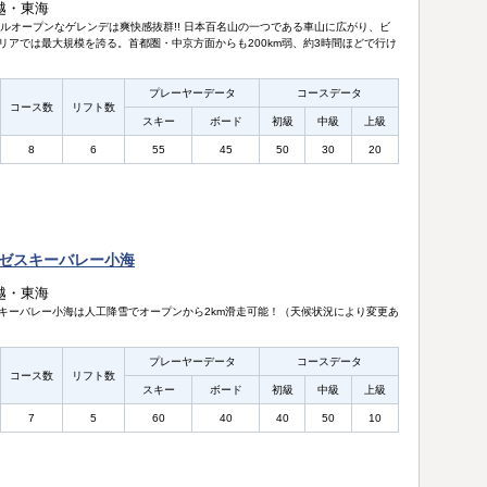
越・東海
のフルオープンなゲレンデは爽快感抜群!! 日本百名山の一つである車山に広がり、ビ
リアでは最大規模を誇る。首都圏・中京方面からも200km弱、約3時間ほどで行け
プレーヤーデータ
コースデータ
コース数
リフト数
スキー
ボード
初級
中級
上級
8
6
55
45
50
30
20
ゼスキーバレー小海
越・東海
キーバレー小海は人工降雪でオープンから2km滑走可能！（天候状況により変更あ
プレーヤーデータ
コースデータ
コース数
リフト数
スキー
ボード
初級
中級
上級
7
5
60
40
40
50
10