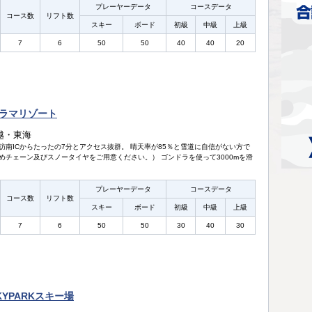
プレーヤーデータ
コースデータ
コース数
リフト数
スキー
ボード
初級
中級
上級
7
6
50
50
40
40
20
ラマリゾート
越・東海
訪南ICからたったの7分とアクセス抜群。 晴天率が85％と雪道に自信がない方で
めチェーン及びスノータイヤをご用意ください。） ゴンドラを使って3000mを滑
プレーヤーデータ
コースデータ
コース数
リフト数
スキー
ボード
初級
中級
上級
7
6
50
50
30
40
30
YPARKスキー場