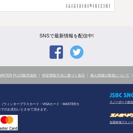
|
1
|
2
|
3
|
4
|
5
|
6
|
7
|
8
|
SNSで最新情報を配信中!
WINTER PLUS販売規約
｜
特定商取引法に基づく表示
｜
個人情報の取扱について
スノーボード総
ウィンタープラスカード・VISAカード・MASTERカ
金でのお支払いとさせて頂きます。
全国各地でスノ