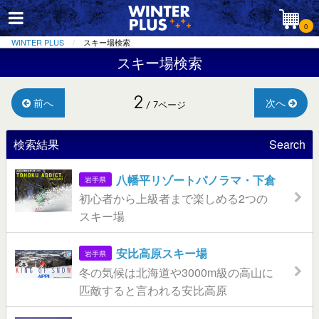
0
WINTER PLUS
スキー場検索
スキー場検索
2
前へ
次へ
/ 7ページ
検索結果
Search
八幡平リゾートパノラマ・下倉
岩手県
初心者から上級者まで楽しめる2つの
スキー場
安比高原スキー場
岩手県
冬の気候は北海道や3000m級の高山に
匹敵すると言われる安比高原