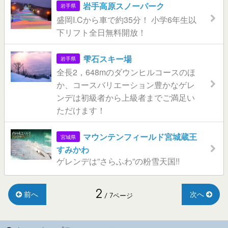
岩手高原スノーパーク
岩手県
盛岡I.Cから車で約35分！ 小学6年生以
下リフト全日無料開放！
雫石スキー場
岩手県
全長2，648mのダウンヒルコースのほ
か、コースバリエーション豊かなゲレ
ンデは初級者から上級者までご満足い
ただけます！
マウンテンフィールド宮城蔵王
宮城県
すみかわ
ゲレンデは”さらふわ”の粉雪天国!!
2
前へ
次へ
/ 7ページ