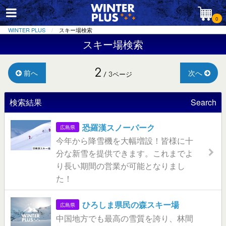
0
WINTER PLUS
スキー場検索
スキー場検索
2
前へ
次へ
/ 3ページ
検索結果
Search
恐羅漢スノーパーク
広島県
今年から降雪機を大幅増設！皆様に十
分な新雪を提供できます。これまでよ
り長い期間の営業が可能となりまし
た！
ひろしま県民の森スキー場
広島県
中国地方でも最高の雪質を誇り、林間