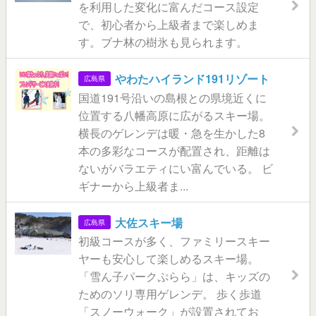
を利用した変化に富んだコース設定
で、初心者から上級者まで楽しめま
す。ブナ林の樹氷も見られます。
やわたハイランド191リゾート
広島県
国道191号沿いの島根との県境近くに
位置する八幡高原に広がるスキー場。
横長のゲレンデは暖・急を生かした8
本の多彩なコースが配置され、距離は
ないがバラエティにい富んでいる。 ビ
ギナーから上級者ま...
大佐スキー場
広島県
初級コースが多く、ファミリースキー
ヤーも安心して楽しめるスキー場。
「雪ん子パークぷらら」は、キッズの
ためのソリ専用ゲレンデ。 歩く歩道
「スノーウォーク」が設置されてお