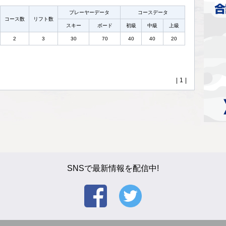
プレーヤーデータ
コースデータ
コース数
リフト数
スキー
ボード
初級
中級
上級
2
3
30
70
40
40
20
|
1
|
SNSで最新情報を配信中!