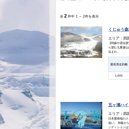
2
全
件中
1 ～ 2件を表示
くじゅう森
エリア：四
【阿蘇や雲仙普賢
ら望む九重連山
込まれ...
最長滑走距離
1,600
五ヶ瀬ハイ
エリア：四
日本最南端のス
低い。 初級か
ンディションは安