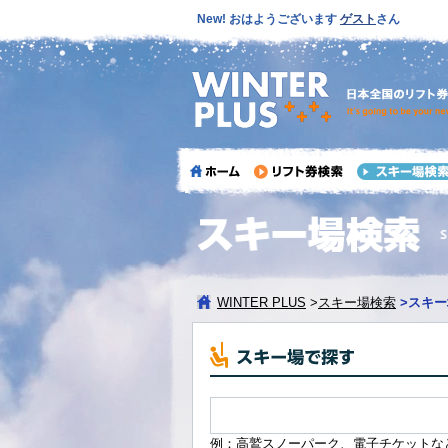
New! おはようございます
ゲスト
さん
WINTER PLUS
>
スキー場検索
>
スキー
例：高鷲スノーパーク、電子チケットな