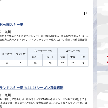
|
1
|
林公園スキー場
国・九州
岳まで望める九州最大のゲレンデ】 山頂標高1300m、総延長約2500m！ 頂上か
は迫力の大パノラマです。 アイスクラッシャー導入により、安定した積雪量が見
プレーヤーデータ
コースデータ
コース数
リフト数
スキー
ボード
初級
中級
上級
6
5
40
60
70
25
5
ランドスキー場 ※24-25シーズン営業再開
国・九州
キー場として有名だが、標高はトップで1610mと高くシーズン中の気温はとても
ら上級まで楽しめるコースが揃い、最新鋭の造雪システムを導入しているため、コ
...