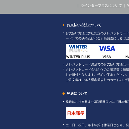
｜
ウインタープラスについて
｜
お支払い方法について
お支払い方法は弊社指定のクレジットカード（
ード）での決済及び代金引換発送による 現
クレジットカード決済でのお支払い方法は一
クレジットカード会社からのご請求書に掲載
した日付となります。予めご了承ください。
ご注文者様ご本人様名義以外のカードのご利
発送について
発送はご注文日より3営業日以内に「日本郵
土・日・祝日、年末年始は休業日となり、発