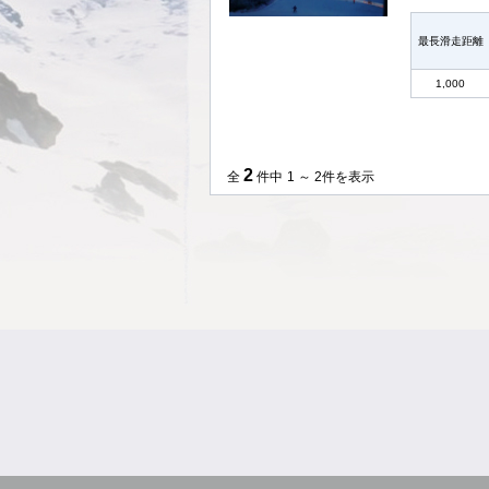
最長滑走距離
1,000
2
全
件中
1 ～ 2件を表示