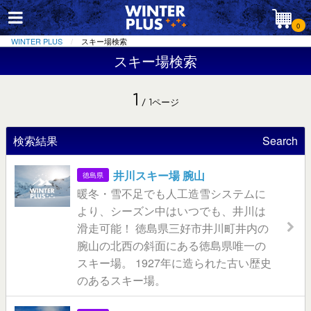
0
WINTER PLUS
スキー場検索
スキー場検索
1
/ 1ページ
検索結果
Search
井川スキー場 腕山
徳島県
暖冬・雪不足でも人工造雪システムに
より、シーズン中はいつでも、井川は
滑走可能！ 徳島県三好市井川町井内の
腕山の北西の斜面にある徳島県唯一の
スキー場。 1927年に造られた古い歴史
のあるスキー場。