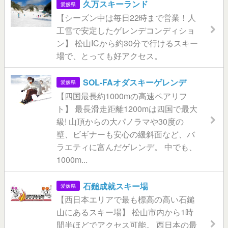
久万スキーランド
愛媛県
【シーズン中は毎日22時まで営業！人
工雪で安定したゲレンデコンディショ
ン】 松山ICから約30分で行けるスキー
場で、とっても好アクセス。
SOL-FAオダスキーゲレンデ
愛媛県
【四国最長約1000mの高速ペアリフ
ト】 最長滑走距離1200mは四国で最大
級! 山頂からの大パノラマや30度の
壁、ビギナーも安心の緩斜面など、バ
ラエティに富んだゲレンデ。 中でも、
1000m...
石鎚成就スキー場
愛媛県
【西日本エリアで最も標高の高い石鎚
山にあるスキー場】 松山市内から1時
間半ほどでアクセス可能。 西日本の最