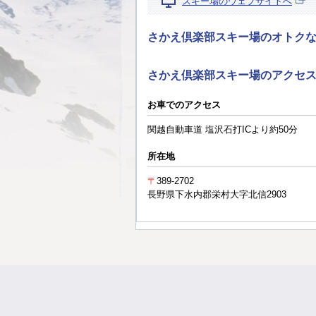
スキー場のウェブサイトへ
さかえ倶楽部スキー場のオトク
さかえ倶楽部スキー場のアクセ
お車でのアクセス
関越自動車道 塩沢石打ICより約50分
所在地
〒
389-2702
長野県下水内郡栄村大字北信2903