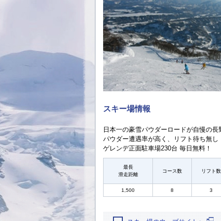
スキー場情報
日本一の豪雪パウダーロードが自慢の長
パウダー遭遇率が高く、リフト待ち無し
ゲレンデ正面駐車場230台 毎日無料！
最長
コース数
リフト数
滑走距離
1,500
8
3