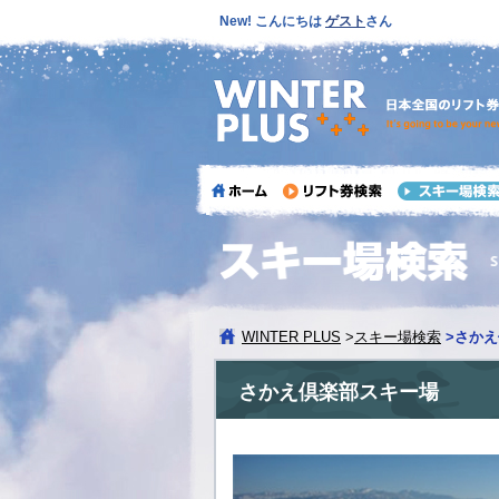
New! こんにちは
ゲスト
さん
WINTER PLUS
>
スキー場検索
>
さかえ
さかえ倶楽部スキー場