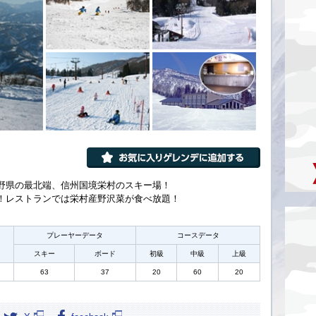
野県の最北端、信州国境栄村のスキー場！
！レストランでは栄村産野沢菜が食べ放題！
プレーヤーデータ
コースデータ
スキー
ボード
初級
中級
上級
63
37
20
60
20