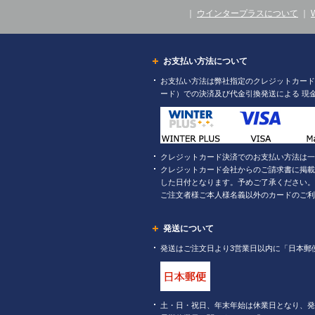
｜
ウインタープラスについて
｜
お支払い方法について
お支払い方法は弊社指定のクレジットカード（
ード）での決済及び代金引換発送による 現
クレジットカード決済でのお支払い方法は一
クレジットカード会社からのご請求書に掲載
した日付となります。予めご了承ください。
ご注文者様ご本人様名義以外のカードのご利
発送について
発送はご注文日より3営業日以内に「日本郵
土・日・祝日、年末年始は休業日となり、発