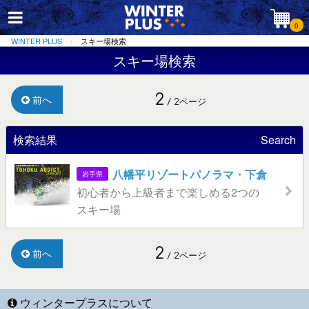
0
WINTER PLUS
スキー場検索
スキー場検索
2
前へ
/ 2ページ
検索結果
Search
八幡平リゾートパノラマ・下倉
岩手県
初心者から上級者まで楽しめる2つの
スキー場
2
前へ
/ 2ページ
ウィンタープラスについて