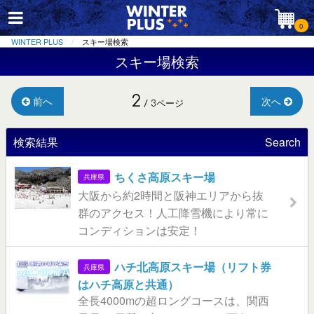
0
WINTER PLUS
スキー場検索
スキー場検索
2
前へ
次へ
/ 3ページ
検索結果
Search
ちくさ高原スキー場
兵庫県
大阪から約2時間と阪神エリアから抜
群のアクセス！人工降雪機により常に
コンディションは安定！
ハチ北高原スキー場（リフト券
兵庫県
はハチ高原と共通）
全長4000mの超ロングコースは、関西